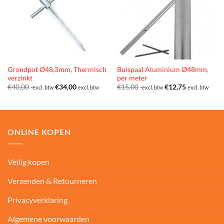
Grondpot Ø48,3mm, Thermisch
Buispaal Aluminium Ø48mm,
verzinkt
per meter
€
40,00
€
34,00
€
15,00
€
12,75
excl. btw
excl. btw
excl. btw
excl. btw
ONLINE KOPEN
Veilig kopen
Verzenden & Retourneren
Privacyverklaring
Algemene voorwaarden