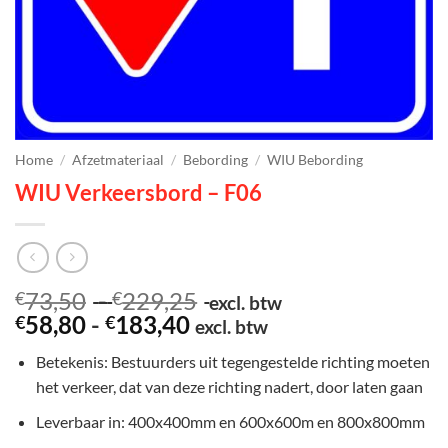
Home
/
Afzetmateriaal
/
Bebording
/
WIU Bebording
WIU Verkeersbord – F06
Prijsklasse:
73,50
-
229,25
€
€
excl. btw
Prijsklasse:
€73,50
58,80
-
183,40
€
€
excl. btw
€58,80
tot
Betekenis: Bestuurders uit tegengestelde richting moeten
tot
€229,25
het verkeer, dat van deze richting nadert, door laten gaan
€183,40
Leverbaar in: 400x400mm en 600x600m en 800x800mm