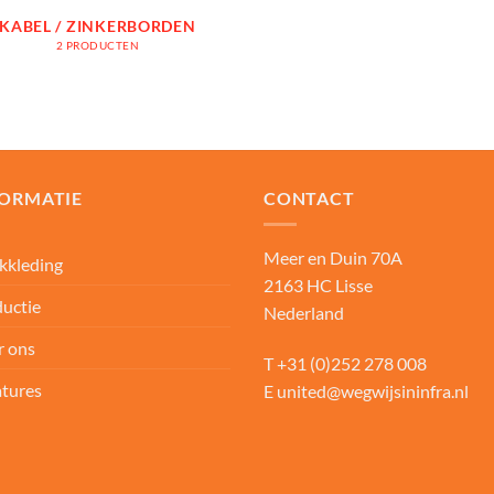
KABEL / ZINKERBORDEN
2 PRODUCTEN
FORMATIE
CONTACT
Meer en Duin 70A
kkleding
2163 HC Lisse
uctie
Nederland
r ons
T
+31 (0)252 278 008
tures
E
united@wegwijsininfra.nl