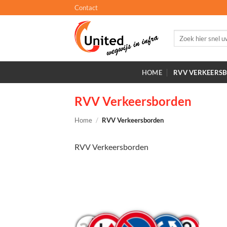
Ga
Contact
naar
inhoud
Zoeken
naar:
HOME
RVV VERKEERS
RVV Verkeersborden
Home
/
RVV Verkeersborden
RVV Verkeersborden