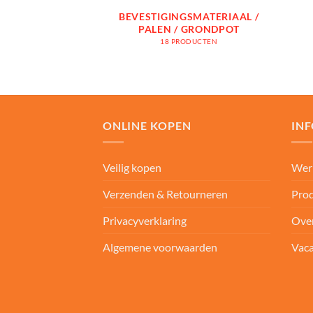
BEVESTIGINGSMATERIAAL /
PALEN / GRONDPOT
18 PRODUCTEN
ONLINE KOPEN
IN
Veilig kopen
Wer
Verzenden & Retourneren
Prod
Privacyverklaring
Ove
Algemene voorwaarden
Vaca