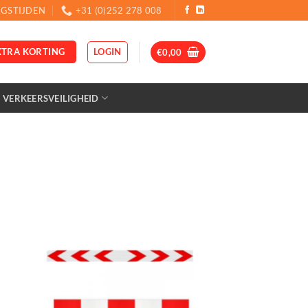
GSTIJDEN
+31 (0)252 278 008
LOGIN
XTRA KORTING
€
0,00
VERKEERSVEILIGHEID