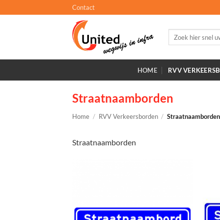
Ga
Contact
naar
inhoud
Zoeken
naar:
HOME
RVV VERKEERS
Straatnaamborden
Home
/
RVV Verkeersborden
/
Straatnaamborde
Straatnaamborden