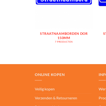
STRAATNAAMBORDEN DOR
S
150MM
7 PRODUCTEN
ONLINE KOPEN
IN
Veilig kopen
Wer
Verzenden & Retourneren
Prod