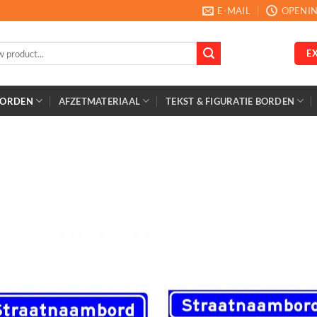
E-MAIL
OPENIN
E
BORDEN
AFZETMATERIAAL
TEKST & FIGURATIE BORDEN
n