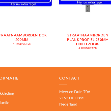
TRAATNAAMBORDEN DOR
STRAATNAAMBORDEN
200MM
PLANKPROFIEL 250MM
ENKELZIJDIG
7 PRODUCTEN
4 PRODUCTEN
FORMATIE
CONTACT
Meer en Duin 70A
kkleding
2163 HC Lisse
uctie
Nederland