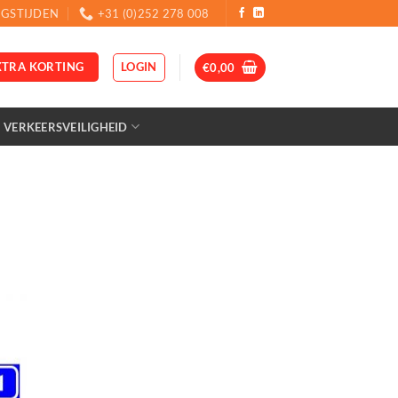
GSTIJDEN
+31 (0)252 278 008
LOGIN
XTRA KORTING
€
0,00
VERKEERSVEILIGHEID