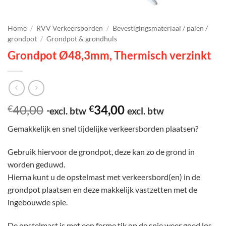
Home
/
RVV Verkeersborden
/
Bevestigingsmateriaal / palen /
grondpot
/
Grondpot & grondhuls
Grondpot Ø48,3mm, Thermisch verzinkt
40,00
34,00
€
€
excl. btw
excl. btw
Gemakkelijk en snel tijdelijke verkeersborden plaatsen?
Gebruik hiervoor de grondpot, deze kan zo de grond in
worden geduwd.
Hierna kunt u de opstelmast met verkeersbord(en) in de
grondpot plaatsen en deze makkelijk vastzetten met de
ingebouwde spie.
De opstelmast is met een ferme tik op de spie weer goed los