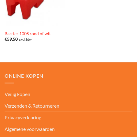
Barrier 100S rood of wit
€
59,50
excl. btw
ONLINE KOPEN
Veilig kopen
Verzenden & Retourneren
Privacyverklaring
Algemene voorwaarden