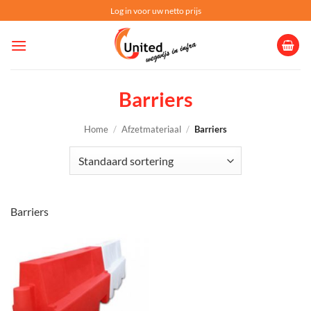
Ga
Log in voor uw netto prijs
naar
inhoud
Barriers
Home
/
Afzetmateriaal
/
Barriers
Barriers