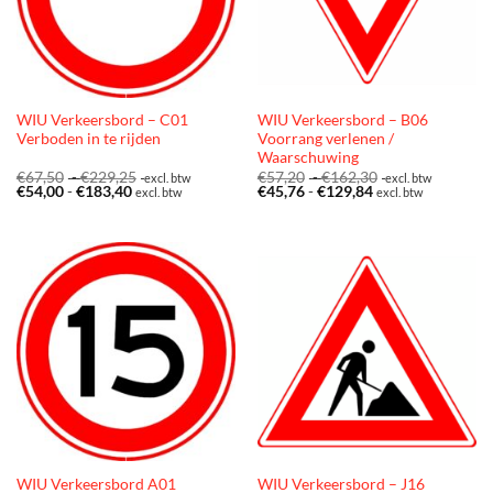
WIU Verkeersbord – C01
WIU Verkeersbord – B06
Verboden in te rijden
Voorrang verlenen /
Waarschuwing
Prijsklasse:
Prijsklasse:
€
67,50
-
€
229,25
€
57,20
-
€
162,30
excl. btw
excl. btw
Prijsklasse:
€67,50
Prijsklasse:
€57,20
€
54,00
-
€
183,40
€
45,76
-
€
129,84
excl. btw
excl. btw
€54,00
tot
€45,76
tot
tot
€229,25
tot
€162,30
€183,40
€129,84
WIU Verkeersbord A01
WIU Verkeersbord – J16