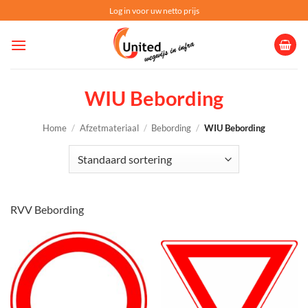
Ga
Log in voor uw netto prijs
naar
inhoud
WIU Bebording
Home
/
Afzetmateriaal
/
Bebording
/
WIU Bebording
RVV Bebording