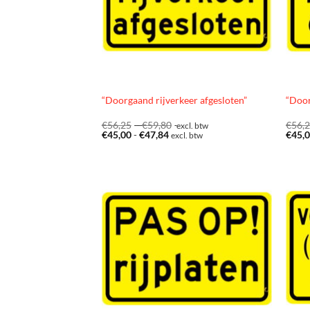
“Doorgaand rijverkeer afgesloten”
“Door
Prijsklasse:
€
56,25
-
€
59,80
€
56,
excl. btw
Prijsklasse:
€56,25
€
45,00
-
€
47,84
€
45,
excl. btw
€45,00
tot
tot
€59,80
€47,84