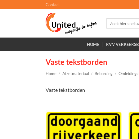
Ga
Contact
naar
inhoud
Zoeken
naar:
HOME
RVV VERKEERS
Vaste tekstborden
Home
/
Afzetmateriaal
/
Bebording
/
Omleidings
Vaste tekstborden