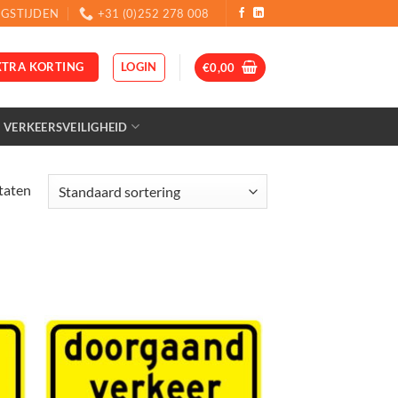
GSTIJDEN
+31 (0)252 278 008
LOGIN
XTRA KORTING
€
0,00
VERKEERSVEILIGHEID
ltaten