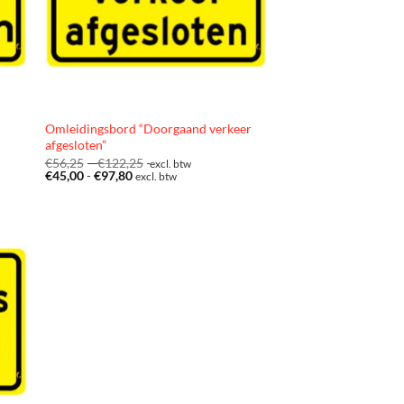
Omleidingsbord “Doorgaand verkeer
afgesloten”
Prijsklasse:
€
56,25
-
€
122,25
excl. btw
Prijsklasse:
€56,25
€
45,00
-
€
97,80
excl. btw
€45,00
tot
tot
€122,25
€97,80