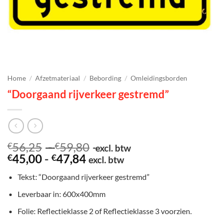
Home
/
Afzetmateriaal
/
Bebording
/
Omleidingsborden
“Doorgaand rijverkeer gestremd”
Prijsklasse:
56,25
-
59,80
€
€
excl. btw
Prijsklasse:
€56,25
45,00
-
47,84
€
€
excl. btw
€45,00
tot
Tekst: “Doorgaand rijverkeer gestremd”
tot
€59,80
€47,84
Leverbaar in: 600x400mm
Folie: Reflectieklasse 2 of Reflectieklasse 3 voorzien.