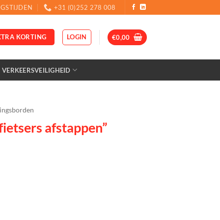
GSTIJDEN
+31 (0)252 278 008
LOGIN
XTRA KORTING
€
0,00
VERKEERSVEILIGHEID
ingsborden
ietsers afstappen”