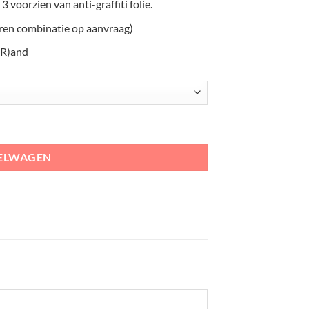
3 voorzien van anti-graffiti folie.
uren combinatie op aanvraag)
(R)and
al
KELWAGEN