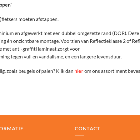
appen”
)fietsers moeten afstappen.
inium en afgewerkt met een dubbel omgezette rand (DOR). Deze st
ing én onzichtbare montage. Voorzien van Reflectieklasse 2 of Refle
ie met anti-graffiti laminaat zorgt voor
ming tegen vuil en vandalisme, en een langere levensduur.
g, zoals beugels of palen? Klik dan
hier
om ons assortiment bevest
FORMATIE
CONTACT