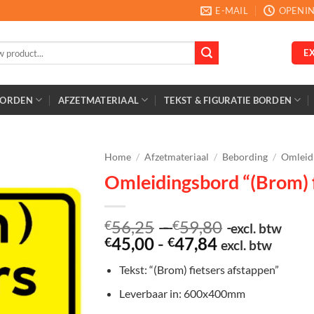
E-MAIL
OPENIN
E
BORDEN
AFZETMATERIAAL
TEKST & FIGURATIE BORDEN
Home
/
Afzetmateriaal
/
Bebording
/
Omleid
Omleidingsbord “(Brom) f
Prijsklasse:
56,25
-
59,80
€
€
excl. btw
Prijsklasse:
€56,25
45,00
-
47,84
€
€
excl. btw
€45,00
tot
Tekst: “(Brom) fietsers afstappen”
tot
€59,80
€47,84
Leverbaar in: 600x400mm