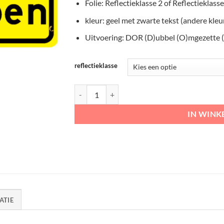
Folie: Reflectieklasse 2 of Reflectieklasse 
kleur: geel met zwarte tekst (andere kle
Uitvoering: DOR (D)ubbel (O)mgezette 
reflectieklasse
Omleidingsbord "(Brom) fietsers afstappen" aant
IN WIN
ATIE