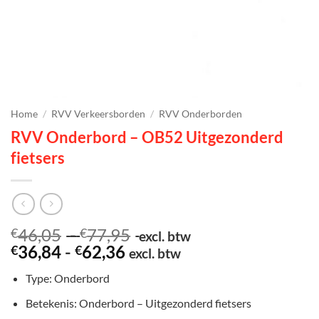
Home
/
RVV Verkeersborden
/
RVV Onderborden
RVV Onderbord – OB52 Uitgezonderd
fietsers
Prijsklasse:
46,05
-
77,95
€
€
excl. btw
Prijsklasse:
€46,05
36,84
-
62,36
€
€
excl. btw
€36,84
tot
Type: Onderbord
tot
€77,95
€62,36
Betekenis: Onderbord – Uitgezonderd fietsers