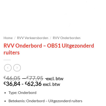
Home
/
RVV Verkeersborden
/
RVV Onderborden
RVV Onderbord – OB51 Uitgezonderd
ruiters
Prijsklasse:
46,05
-
77,95
€
€
excl. btw
Prijsklasse:
€46,05
36,84
-
62,36
€
€
excl. btw
€36,84
tot
Type: Onderbord
tot
€77,95
€62,36
Betekenis: Onderbord – Uitgezonderd ruiters