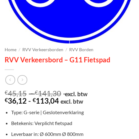
Home
/
RVV Verkeersborden
/
RVV Borden
RVV Verkeersbord – G11 Fietspad
Prijsklasse:
45,15
-
141,30
€
€
excl. btw
Prijsklasse:
€45,15
36,12
-
113,04
€
€
excl. btw
€36,12
tot
Type: G-serie | Geslotenverklaring
tot
€141,30
€113,04
Betekenis: Verplicht fietspad
Leverbaar in: Ø 600mm Ø 800mm