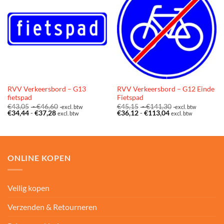
RVV Verkeersbord – G13
RVV Verkeersbord – G12 Einde
fietspad
Fietspad
Prijsklasse:
Prijsklasse:
€
43,05
-
€
46,60
€
45,15
-
€
141,30
excl. btw
excl. btw
Prijsklasse:
€43,05
Prijsklasse:
€45,15
€
34,44
-
€
37,28
€
36,12
-
€
113,04
excl. btw
excl. btw
€34,44
tot
€36,12
tot
tot
€46,60
tot
€141,30
€37,28
€113,04
ONLINE KOPEN
Veilig kopen
Verzenden & Retourneren