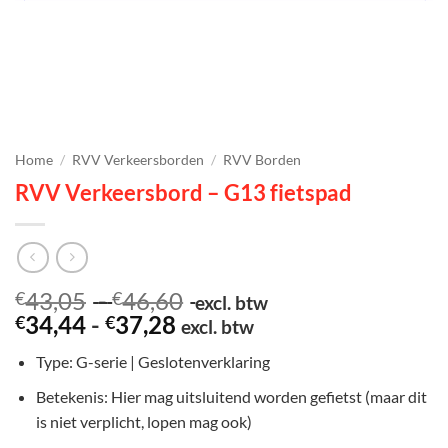
Home
/
RVV Verkeersborden
/
RVV Borden
RVV Verkeersbord – G13 fietspad
Prijsklasse:
43,05
-
46,60
€
€
excl. btw
Prijsklasse:
€43,05
34,44
-
37,28
€
€
excl. btw
€34,44
tot
Type: G-serie | Geslotenverklaring
tot
€46,60
€37,28
Betekenis: Hier mag uitsluitend worden gefietst (maar dit
is niet verplicht, lopen mag ook)