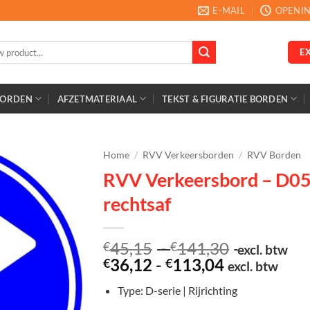
E-MAIL
OPENIN
E
BORDEN
AFZETMATERIAAL
TEKST & FIGURATIE BORDEN
Home
/
RVV Verkeersborden
/
RVV Borden
RVV Verkeersbord – D05R 
rechtsaf
Prijsklasse
45,15
-
141,30
€
€
excl. btw
Prijsklasse:
€45,15
36,12
-
113,04
€
€
excl. btw
€36,12
tot
Type: D-serie | Rijrichting
tot
€141,30