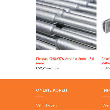
Flespaal Ø48/Ø76 Verzinkt 2mm – 3,6
Enkel
meter
Ø48m
€
52,25
€
5,0
excl. btw
ONLINE KOPEN
IN
Veilig kopen
Wer