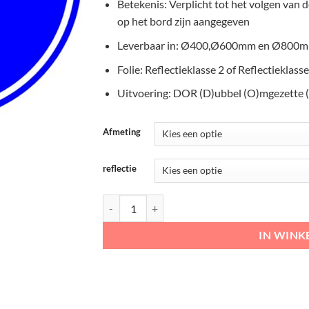
€113,04
Betekenis: Verplicht tot het volgen van de
op het bord zijn aangegeven
Leverbaar in: Ø400,Ø600mm en Ø800
Folie: Reflectieklasse 2 of Reflectieklasse
Uitvoering: DOR (D)ubbel (O)mgezette 
Afmeting
reflectie
RVV Verkeersbord – D05R Verplichte rijrichting
IN WIN