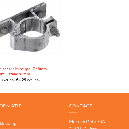
e scharnierbeugel Ø48mm –
m – steek 82mm
5
€
4,29
excl. btw
excl. btw
FORMATIE
CONTACT
Meer en Duin 70A
kkleding
2163 HC Lisse