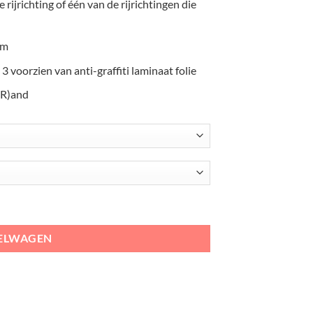
 rijrichting of één van de rijrichtingen die
mm
 3 voorzien van anti-graffiti laminaat folie
(R)and
 rechtsaf aantal
KELWAGEN