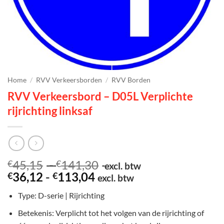
Home
/
RVV Verkeersborden
/
RVV Borden
RVV Verkeersbord – D05L Verplichte
rijrichting linksaf
Prijsklasse:
45,15
-
141,30
€
€
excl. btw
Prijsklasse:
€45,15
36,12
-
113,04
€
€
excl. btw
€36,12
tot
Type: D-serie | Rijrichting
tot
€141,30
€113,04
Betekenis: Verplicht tot het volgen van de rijrichting of