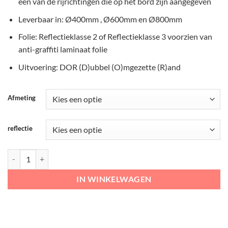
één van de rijrichtingen die op het bord zijn aangegeven
Leverbaar in: Ø400mm , Ø600mm en Ø800mm
Folie: Reflectieklasse 2 of Reflectieklasse 3 voorzien van
anti-graffiti laminaat folie
Uitvoering: DOR (D)ubbel (O)mgezette (R)and
Afmeting
reflectie
RVV Verkeersbord – D05L Verplichte rijrichting linksaf aantal
IN WINKELWAGEN