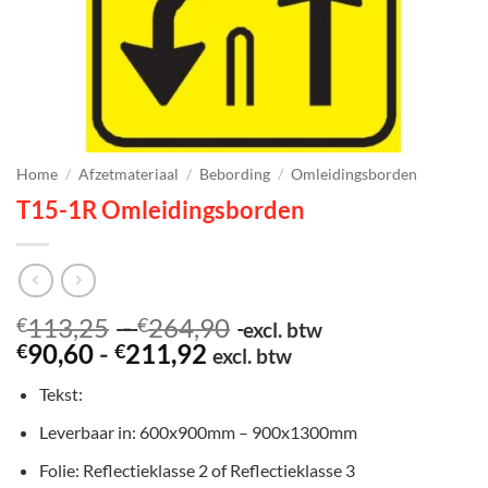
Home
/
Afzetmateriaal
/
Bebording
/
Omleidingsborden
T15-1R Omleidingsborden
Prijsklasse:
113,25
-
264,90
€
€
excl. btw
Prijsklasse:
€113,25
90,60
-
211,92
€
€
excl. btw
€90,60
tot
Tekst:
tot
€264,90
€211,92
Leverbaar in: 600x900mm – 900x1300mm
Folie: Reflectieklasse 2 of Reflectieklasse 3