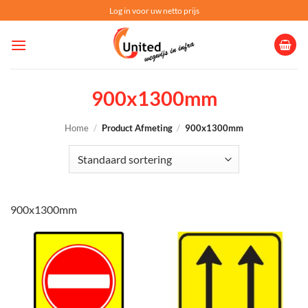
Ga
Log in voor uw netto prijs
naar
inhoud
900x1300mm
Home
/
Product Afmeting
/
900x1300mm
900x1300mm