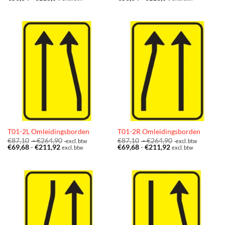
€56,84
tot
€56,84
tot
tot
€141,30
tot
€141,30
€113,04
€113,04
T01-2L Omleidingsborden
T01-2R Omleidingsborden
Prijsklasse:
Prijsklasse:
€
87,10
-
€
264,90
€
87,10
-
€
264,90
excl. btw
excl. btw
Prijsklasse:
€87,10
Prijsklasse:
€87,10
€
69,68
-
€
211,92
€
69,68
-
€
211,92
excl. btw
excl. btw
€69,68
tot
€69,68
tot
tot
€264,90
tot
€264,90
€211,92
€211,92