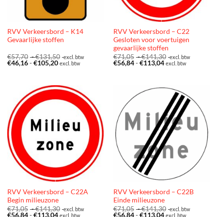
RVV Verkeersbord – K14
RVV Verkeersbord – C22
Gevaarlijke stoffen
Gesloten voor voertuigen
gevaarlijke stoffen
Prijsklasse:
Prijsklasse:
€
57,70
-
€
131,50
€
71,05
-
€
141,30
excl. btw
excl. btw
Prijsklasse:
€57,70
Prijsklasse:
€71,05
€
46,16
-
€
105,20
€
56,84
-
€
113,04
excl. btw
excl. btw
€46,16
tot
€56,84
tot
tot
€131,50
tot
€141,30
€105,20
€113,04
RVV Verkeersbord – C22A
RVV Verkeersbord – C22B
Begin milieuzone
Einde milieuzone
Prijsklasse:
Prijsklasse:
€
71,05
-
€
141,30
€
71,05
-
€
141,30
excl. btw
excl. btw
Prijsklasse:
€71,05
Prijsklasse:
€71,05
€
56,84
-
€
113,04
€
56,84
-
€
113,04
excl. btw
excl. btw