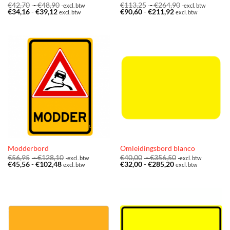
Prijsklasse:
Prijsklasse:
€
42,70
-
€
48,90
€
113,25
-
€
264,90
excl. btw
excl. btw
Prijsklasse:
€42,70
Prijsklasse:
€113,25
€
34,16
-
€
39,12
€
90,60
-
€
211,92
excl. btw
excl. btw
€34,16
tot
€90,60
tot
tot
€48,90
tot
€264,90
€39,12
€211,92
Modderbord
Omleidingsbord blanco
Prijsklasse:
Prijsklasse:
€
56,95
-
€
128,10
€
40,00
-
€
356,50
excl. btw
excl. btw
Prijsklasse:
€56,95
Prijsklasse:
€40,00
€
45,56
-
€
102,48
€
32,00
-
€
285,20
excl. btw
excl. btw
€45,56
tot
€32,00
tot
tot
€128,10
tot
€356,50
€102,48
€285,20