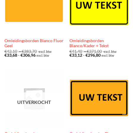
Omleidingsborden Blanco Fluor
Omleidingsborden
Geel
Blanco/Kader + Tekst
Prijsklasse:
Prijsklasse:
€
42,10
-
€
383,70
€
41,40
-
€
371,00
excl. btw
excl. btw
Prijsklasse:
€42,10
Prijsklasse:
€41,40
€
33,68
-
€
306,96
€
33,12
-
€
296,80
excl. btw
excl. btw
€33,68
tot
€33,12
tot
tot
€383,70
tot
€371,00
€306,96
€296,80
UITVERKOCHT