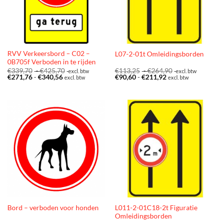
RVV Verkeersbord – C02 –
L07-2-01t Omleidingsborden
0B705f Verboden in te rijden
Prijsklasse:
Prijsklasse:
€
339,70
-
€
425,70
€
113,25
-
€
264,90
excl. btw
excl. btw
Prijsklasse:
€339,70
Prijsklasse:
€113,25
€
271,76
-
€
340,56
€
90,60
-
€
211,92
excl. btw
excl. btw
€271,76
tot
€90,60
tot
tot
€425,70
tot
€264,90
€340,56
€211,92
L011-2-01C18-2t Figuratie
Bord – verboden voor honden
Omleidingsborden