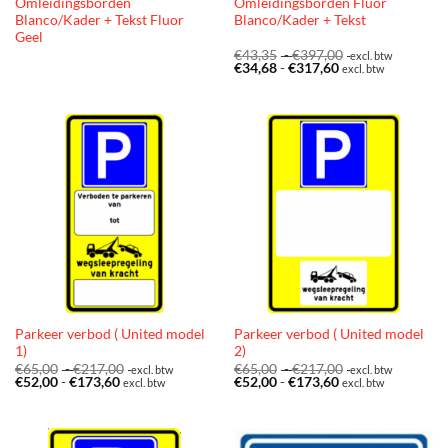
Omleidingsborden
Omleidingsborden Fluor
Blanco/Kader + Tekst Fluor
Blanco/Kader + Tekst
Geel
Prijsklasse:
€
43,35
-
€
397,00
excl. btw
Prijsklasse:
€43,35
€
34,68
-
€
317,60
excl. btw
€34,68
tot
tot
€397,00
€317,60
Parkeer verbod ( United model
Parkeer verbod ( United model
1)
2)
Prijsklasse:
Prijsklasse:
€
65,00
-
€
217,00
€
65,00
-
€
217,00
excl. btw
excl. btw
Prijsklasse:
€65,00
Prijsklasse:
€65,00
€
52,00
-
€
173,60
€
52,00
-
€
173,60
excl. btw
excl. btw
€52,00
tot
€52,00
tot
tot
€217,00
tot
€217,00
€173,60
€173,60