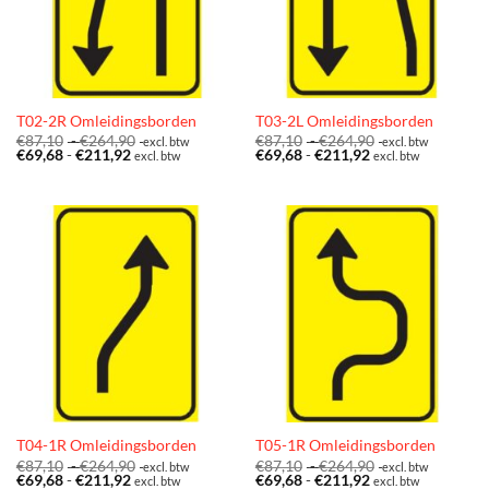
T02-2R Omleidingsborden
T03-2L Omleidingsborden
Prijsklasse:
Prijsklasse:
€
87,10
-
€
264,90
€
87,10
-
€
264,90
excl. btw
excl. btw
Prijsklasse:
€87,10
Prijsklasse:
€87,10
€
69,68
-
€
211,92
€
69,68
-
€
211,92
excl. btw
excl. btw
€69,68
tot
€69,68
tot
tot
€264,90
tot
€264,90
€211,92
€211,92
T04-1R Omleidingsborden
T05-1R Omleidingsborden
Prijsklasse:
Prijsklasse:
€
87,10
-
€
264,90
€
87,10
-
€
264,90
excl. btw
excl. btw
Prijsklasse:
€87,10
Prijsklasse:
€87,10
€
69,68
-
€
211,92
€
69,68
-
€
211,92
excl. btw
excl. btw