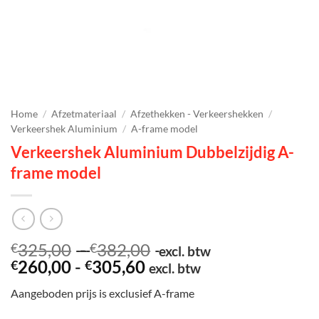
Home
/
Afzetmateriaal
/
Afzethekken - Verkeershekken
/
Verkeershek Aluminium
/
A-frame model
Verkeershek Aluminium Dubbelzijdig A-
frame model
Prijsklasse:
325,00
-
382,00
€
€
excl. btw
Prijsklasse:
€325,00
260,00
-
305,60
€
€
excl. btw
€260,00
tot
Aangeboden prijs is exclusief A-frame
tot
€382,00
€305,60