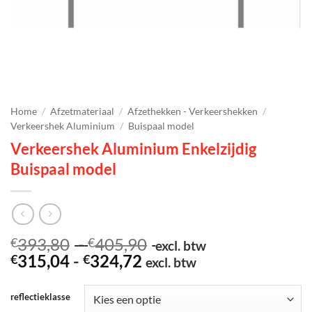
Home
/
Afzetmateriaal
/
Afzethekken - Verkeershekken
/
Verkeershek Aluminium
/
Buispaal model
Verkeershek Aluminium Enkelzijdig
Buispaal model
Prijsklasse:
393,80
-
405,90
€
€
excl. btw
Prijsklasse:
€393,80
315,04
-
324,72
€
€
excl. btw
€315,04
tot
tot
€405,90
reflectieklasse
€324,72