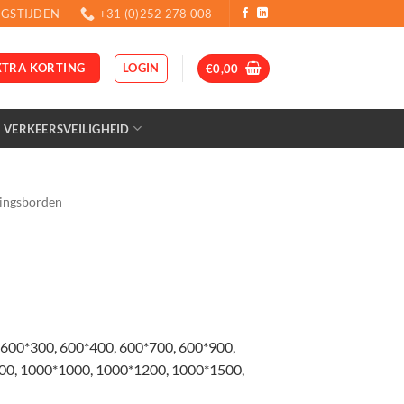
GSTIJDEN
+31 (0)252 278 008
LOGIN
XTRA KORTING
€
0,00
VERKEERSVEILIGHEID
ingsborden
:
 600*300, 600*400, 600*700, 600*900,
00, 1000*1000, 1000*1200, 1000*1500,