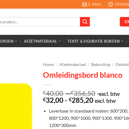
E-MAIL
OPENIN
E
BORDEN
AFZETMATERIAAL
TEKST & FIGURATIE BORDEN
Home
/
Afzetmateriaal
/
Bebording
/
Omleid
Omleidingsbord blanco
Prijsklasse
40,00
-
356,50
€
€
excl. btw
Prijsklasse:
€40,00
32,00
-
285,20
€
€
excl. btw
€32,00
tot
Leverbaar in standaard maten: 600*200,
tot
€356,50
800*1200, 900*1000, 900*1300, 900*16
€285,20
1200*300mm