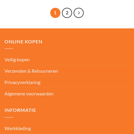
tot
€203,80
tot
€59,00
€163,04
€50,15
1
2
ONLINE KOPEN
Veilig kopen
Verzenden & Retourneren
Privacyverklaring
Algemene voorwaarden
INFORMATIE
Werkkleding