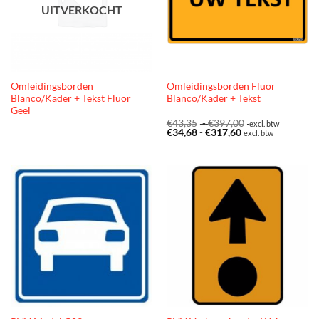
UITVERKOCHT
Omleidingsborden
Omleidingsborden Fluor
Blanco/Kader + Tekst Fluor
Blanco/Kader + Tekst
Geel
Prijsklasse:
€
43,35
-
€
397,00
excl. btw
Prijsklasse:
€43,35
€
34,68
-
€
317,60
excl. btw
€34,68
tot
tot
€397,00
€317,60