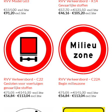
RVV Verkeersbord – K14
RVV Model G03
Gevaarlijke stoffen
Prijsklasse:
€
114,00
€
57,70
-
€
131,50
excl. btw
excl. btw
Prijsklasse:
€57,70
€
91,20
€
46,16
-
€
105,20
excl. btw
excl. btw
€46,16
tot
tot
€131,50
€105,20
RVV Verkeersbord – C22
RVV Verkeersbord – C22A
Gesloten voor voertuigen
Begin milieuzone
gevaarlijke stoffen
Prijsklasse:
Prijsklasse:
€
71,05
-
€
141,30
€
71,05
-
€
141,30
excl. btw
excl. btw
Prijsklasse:
€71,05
Prijsklasse:
€71,05
€
56,84
-
€
113,04
€
56,84
-
€
113,04
excl. btw
excl. btw
€56,84
tot
€56,84
tot
tot
€141,30
tot
€141,30
€113,04
€113,04