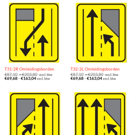
€163,04
€163,04
T31-2R Omleidingsborden
T32-2L Omleidingsborden
Prijsklasse:
Prijsklasse:
€
87,10
-
€
203,80
€
87,10
-
€
203,80
excl. btw
excl. btw
Prijsklasse:
€87,10
Prijsklasse:
€87,10
€
69,68
-
€
163,04
€
69,68
-
€
163,04
excl. btw
excl. btw
€69,68
tot
€69,68
tot
tot
€203,80
tot
€203,80
€163,04
€163,04