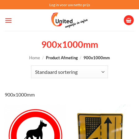
Ga
Log in voor uw netto prijs
naar
inhoud
900x1000mm
Home
/
Product Afmeting
/
900x1000mm
900x1000mm