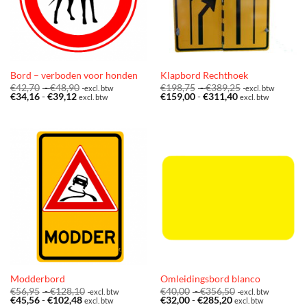
Bord – verboden voor honden
Klapbord Rechthoek
Prijsklasse:
Prijsklasse:
€
42,70
-
€
48,90
€
198,75
-
€
389,25
excl. btw
excl. btw
Prijsklasse:
€42,70
Prijsklasse:
€198,75
€
34,16
-
€
39,12
€
159,00
-
€
311,40
excl. btw
excl. btw
€34,16
tot
€159,00
tot
tot
€48,90
tot
€389,25
€39,12
€311,40
Modderbord
Omleidingsbord blanco
Prijsklasse:
Prijsklasse:
€
56,95
-
€
128,10
€
40,00
-
€
356,50
excl. btw
excl. btw
Prijsklasse:
€56,95
Prijsklasse:
€40,00
€
45,56
-
€
102,48
€
32,00
-
€
285,20
excl. btw
excl. btw