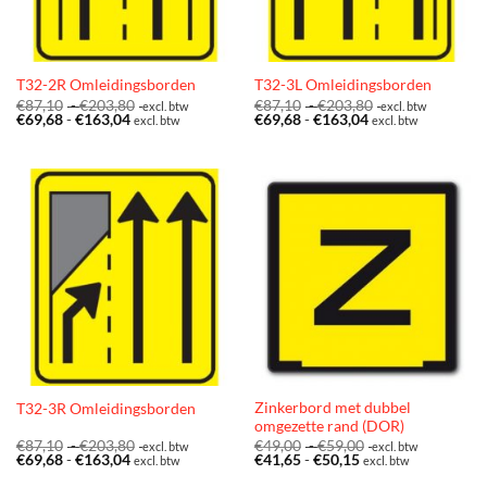
T32-2R Omleidingsborden
T32-3L Omleidingsborden
Prijsklasse:
Prijsklasse:
€
87,10
-
€
203,80
€
87,10
-
€
203,80
excl. btw
excl. btw
Prijsklasse:
€87,10
Prijsklasse:
€87,10
€
69,68
-
€
163,04
€
69,68
-
€
163,04
excl. btw
excl. btw
€69,68
tot
€69,68
tot
tot
€203,80
tot
€203,80
€163,04
€163,04
Zinkerbord met dubbel
T32-3R Omleidingsborden
omgezette rand (DOR)
Prijsklasse:
Prijsklasse:
€
87,10
-
€
203,80
€
49,00
-
€
59,00
excl. btw
excl. btw
Prijsklasse:
€87,10
Prijsklasse:
€49,00
€
69,68
-
€
163,04
€
41,65
-
€
50,15
excl. btw
excl. btw
€69,68
tot
€41,65
tot