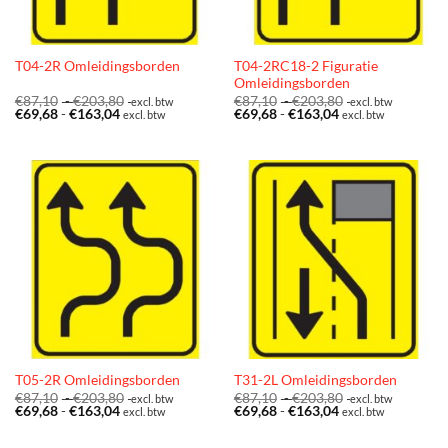
T04-2RC18-2 Figuratie
T04-2R Omleidingsborden
Omleidingsborden
Prijsklasse:
Prijsklasse:
€
87,10
-
€
203,80
€
87,10
-
€
203,80
excl. btw
excl. btw
Prijsklasse:
€87,10
Prijsklasse:
€87,10
€
69,68
-
€
163,04
€
69,68
-
€
163,04
excl. btw
excl. btw
€69,68
tot
€69,68
tot
tot
€203,80
tot
€203,80
€163,04
€163,04
T05-2R Omleidingsborden
T31-2L Omleidingsborden
Prijsklasse:
Prijsklasse:
€
87,10
-
€
203,80
€
87,10
-
€
203,80
excl. btw
excl. btw
Prijsklasse:
€87,10
Prijsklasse:
€87,10
€
69,68
-
€
163,04
€
69,68
-
€
163,04
excl. btw
excl. btw
€69,68
tot
€69,68
tot
tot
€203,80
tot
€203,80