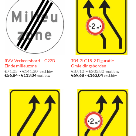
RVV Verkeersbord – C22B
T04-2LC18-2 Figuratie
Einde milieuzone
Omleidingsborden
Prijsklasse:
Prijsklasse:
€
71,05
-
€
141,30
€
87,10
-
€
203,80
excl. btw
excl. btw
Prijsklasse:
€71,05
Prijsklasse:
€87,10
€
56,84
-
€
113,04
€
69,68
-
€
163,04
excl. btw
excl. btw
€56,84
tot
€69,68
tot
tot
€141,30
tot
€203,80
€113,04
€163,04