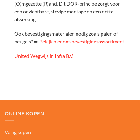
(O)mgezette (R)and, Dit DOR-principe zorgt voor
een onzichtbare, stevige montage en een nette
afwerking.
Ook bevestigingsmaterialen nodig zoals palen of
beugels? ➡️
Bekijk hier ons bevestigingsassortiment.
United Wegwijs in Infra B.V.
ONLINE KOPEN
Veilig kopen