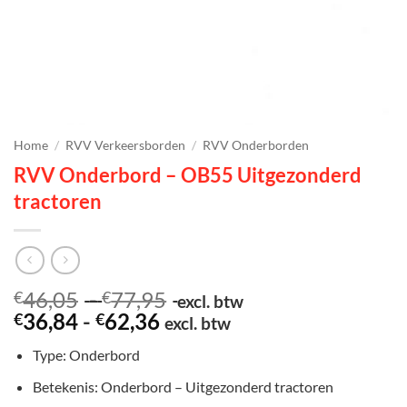
Home
/
RVV Verkeersborden
/
RVV Onderborden
RVV Onderbord – OB55 Uitgezonderd
tractoren
Prijsklasse:
46,05
-
77,95
€
€
excl. btw
Prijsklasse:
€46,05
36,84
-
62,36
€
€
excl. btw
€36,84
tot
Type: Onderbord
tot
€77,95
€62,36
Betekenis: Onderbord – Uitgezonderd tractoren