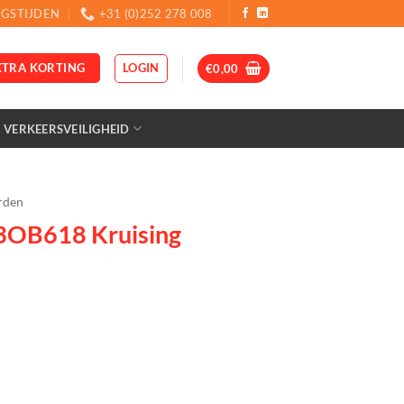
GSTIJDEN
+31 (0)252 278 008
LOGIN
XTRA KORTING
€
0,00
VERKEERSVEILIGHEID
rden
3OB618 Kruising