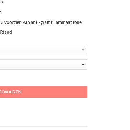
an
m:
 3 voorzien van anti-graffiti laminaat folie
(R)and
n aantal
KELWAGEN