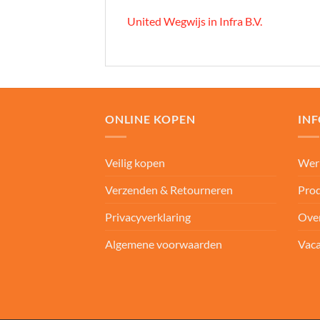
United Wegwijs in Infra B.V.
ONLINE KOPEN
IN
Veilig kopen
Wer
Verzenden & Retourneren
Prod
Privacyverklaring
Ove
Algemene voorwaarden
Vaca