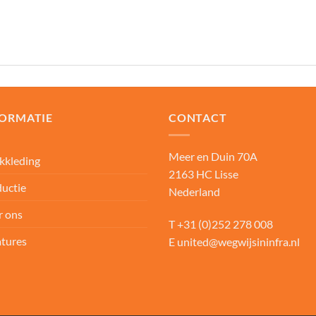
FORMATIE
CONTACT
Meer en Duin 70A
kkleding
2163 HC Lisse
uctie
Nederland
r ons
T
+31 (0)252 278 008
tures
E
united@wegwijsininfra.nl