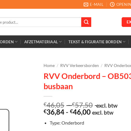
E-MAIL
OPENIN
E
BORDEN
AFZETMATERIAAL
TEKST & FIGURATIE BORDEN
Home
/
RVV Verkeersborden
/
RVV Onderbo
RVV Onderbord – OB50
busbaan
Prijsklasse:
46,05
-
57,50
€
€
excl. btw
Prijsklasse:
€46,05
36,84
-
46,00
€
€
excl. btw
€36,84
tot
Type: Onderbord
tot
€57,50