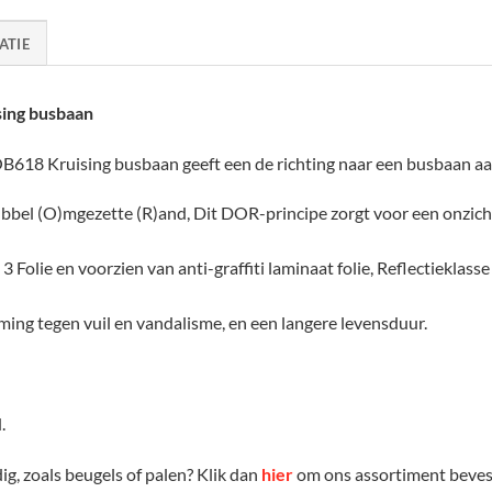
ATIE
ing busbaan
618 Kruising busbaan geeft een de richting naar een busbaan aa
bbel (O)mgezette (R)and, Dit DOR-principe zorgt voor een onzich
3 Folie en voorzien van anti-graffiti laminaat folie, Reflectieklasse 
ming tegen vuil en vandalisme, en een langere levensduur.
.
g, zoals beugels of palen? Klik dan
hier
om ons assortiment bevest