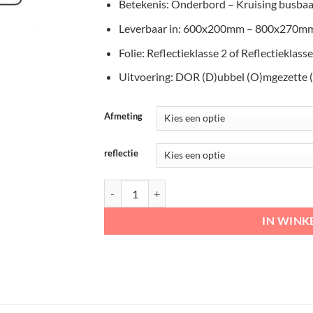
€46,00
Betekenis: Onderbord – Kruising busba
Leverbaar in: 600x200mm – 800x270m
Folie: Reflectieklasse 2 of Reflectieklasse
Uitvoering: DOR (D)ubbel (O)mgezette 
Afmeting
reflectie
RVV Onderbord – OB503OB618 Kruising busbaa
IN WIN