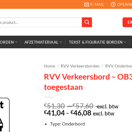
E-MAIL
OPENIN
E
BORDEN
AFZETMATERIAAL
TEKST & FIGURATIE BORDEN
Home
/
RVV Verkeersborden
/
RVV Onderbo
RVV Verkeersbord – OB31
toegestaan
Prijsklasse:
51,30
-
57,60
€
€
excl. btw
Prijsklasse:
€51,30
41,04
-
46,08
€
€
excl. btw
€41,04
tot
Type: Onderbord
tot
€57,60