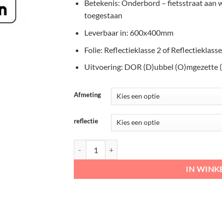
€46,08
Betekenis: Onderbord – fietsstraat aan w
toegestaan
Leverbaar in: 600x400mm
Folie: Reflectieklasse 2 of Reflectieklasse
Uitvoering: DOR (D)ubbel (O)mgezette 
Afmeting
reflectie
RVV Verkeersbord – OB312 fietsstraat toegestaa
IN WIN