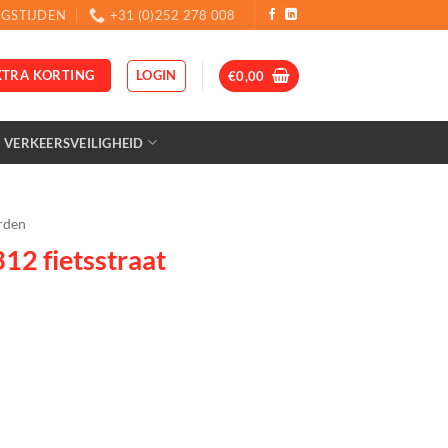
GSTIJDEN
+31 (0)252 278 008
LOGIN
XTRA KORTING
€
0,00
VERKEERSVEILIGHEID
rden
2 fietsstraat