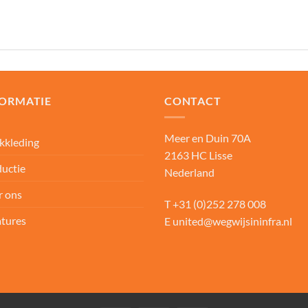
FORMATIE
CONTACT
Meer en Duin 70A
kkleding
2163 HC Lisse
uctie
Nederland
r ons
T
+31 (0)252 278 008
tures
E
united@wegwijsininfra.nl