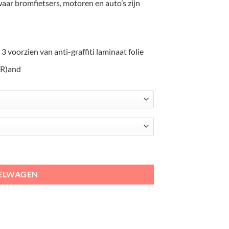
aar bromfietsers, motoren en auto’s zijn
 3 voorzien van anti-graffiti laminaat folie
(R)and
n aantal
KELWAGEN