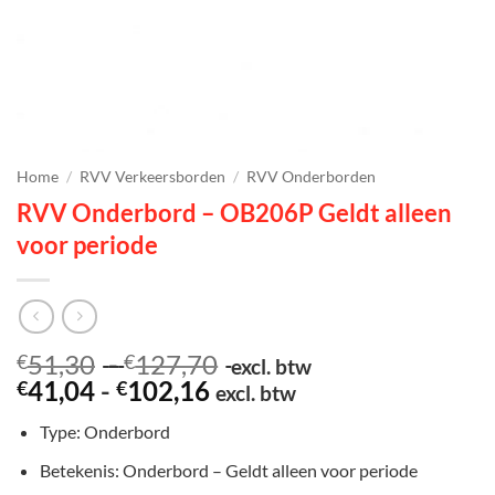
Home
/
RVV Verkeersborden
/
RVV Onderborden
RVV Onderbord – OB206P Geldt alleen
voor periode
Prijsklasse:
51,30
-
127,70
€
€
excl. btw
Prijsklasse:
€51,30
41,04
-
102,16
€
€
excl. btw
€41,04
tot
Type: Onderbord
tot
€127,70
€102,16
Betekenis: Onderbord – Geldt alleen voor periode