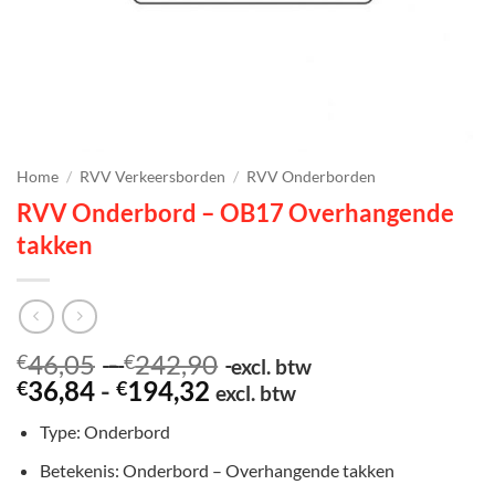
Home
/
RVV Verkeersborden
/
RVV Onderborden
RVV Onderbord – OB17 Overhangende
takken
Prijsklasse:
46,05
-
242,90
€
€
excl. btw
Prijsklasse:
€46,05
36,84
-
194,32
€
€
excl. btw
€36,84
tot
Type: Onderbord
tot
€242,90
€194,32
Betekenis: Onderbord – Overhangende takken