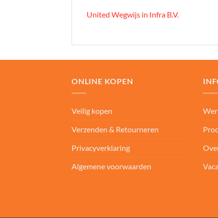
United Wegwijs in Infra B.V.
ONLINE KOPEN
IN
Veilig kopen
Wer
Verzenden & Retourneren
Prod
Privacyverklaring
Ove
Algemene voorwaarden
Vaca