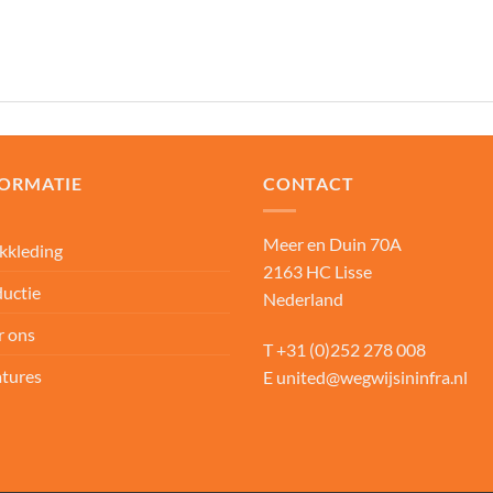
FORMATIE
CONTACT
Meer en Duin 70A
kkleding
2163 HC Lisse
uctie
Nederland
r ons
T
+31 (0)252 278 008
tures
E
united@wegwijsininfra.nl