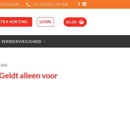
GSTIJDEN
+31 (0)252 278 008
LOGIN
XTRA KORTING
€
0,00
VERKEERSVEILIGHEID
rden
eldt alleen voor