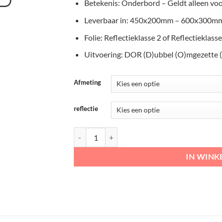
€41,04
Betekenis: Onderbord – Geldt alleen voo
Leverbaar in: 450x200mm – 600x300m
Folie: Reflectieklasse 2 of Reflectieklasse
Uitvoering: DOR (D)ubbel (O)mgezette 
Afmeting
reflectie
RVV Onderbord – OB05 Geldt alleen voor tracto
IN WIN