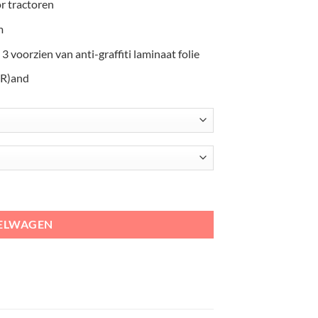
r tractoren
m
 3 voorzien van anti-graffiti laminaat folie
(R)and
ren aantal
KELWAGEN