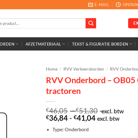
E-MAIL
OPENIN
E
BORDEN
AFZETMATERIAAL
TEKST & FIGURATIE BORDEN
Home
/
RVV Verkeersborden
/
RVV Onderbo
RVV Onderbord – OB05 G
tractoren
Prijsklasse:
46,05
-
51,30
€
€
excl. btw
Prijsklasse:
€46,05
36,84
-
41,04
€
€
excl. btw
€36,84
tot
Type: Onderbord
tot
€51,30