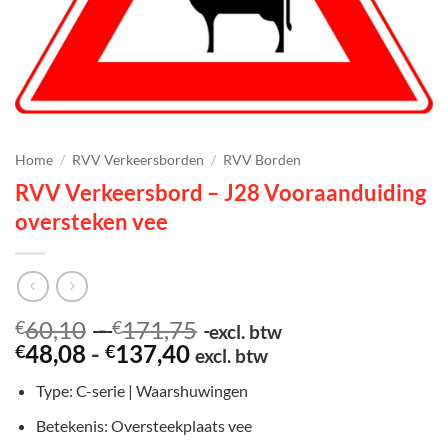
Home
/
RVV Verkeersborden
/
RVV Borden
RVV Verkeersbord – J28 Vooraanduiding
oversteken vee
Prijsklasse:
60,10
-
171,75
€
€
excl. btw
Prijsklasse:
€60,10
48,08
-
137,40
€
€
excl. btw
€48,08
tot
Type: C-serie | Waarshuwingen
tot
€171,75
€137,40
Betekenis: Oversteekplaats vee