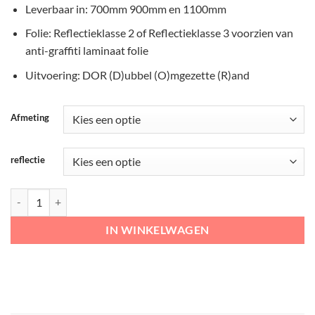
Leverbaar in: 700mm 900mm en 1100mm
Folie: Reflectieklasse 2 of Reflectieklasse 3 voorzien van
anti-graffiti laminaat folie
Uitvoering: DOR (D)ubbel (O)mgezette (R)and
Afmeting
reflectie
RVV Verkeersbord – J28 Vooraanduiding oversteken vee aantal
IN WINKELWAGEN