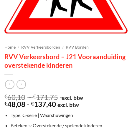
Home
/
RVV Verkeersborden
/
RVV Borden
RVV Verkeersbord – J21 Vooraanduiding
overstekende kinderen
Prijsklasse:
60,10
-
171,75
€
€
excl. btw
Prijsklasse:
€60,10
48,08
-
137,40
€
€
excl. btw
€48,08
tot
Type: C-serie | Waarshuwingen
tot
€171,75
€137,40
Betekenis: Overstekende / spelende kinderen