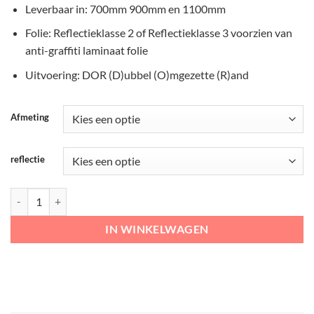
Leverbaar in: 700mm 900mm en 1100mm
Folie: Reflectieklasse 2 of Reflectieklasse 3 voorzien van
anti-graffiti laminaat folie
Uitvoering: DOR (D)ubbel (O)mgezette (R)and
Afmeting
reflectie
RVV Verkeersbord – J21 Vooraanduiding overstekende kinderen aant
IN WINKELWAGEN