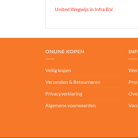
United Wegwijs in Infra B.V.
ONLINE KOPEN
IN
Veilig kopen
Wer
Verzenden & Retourneren
Prod
Privacyverklaring
Ove
Algemene voorwaarden
Vaca