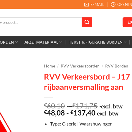
E-MAIL
OPENIN
E
BORDEN
AFZETMATERIAAL
TEKST & FIGURATIE BORDEN
Home
/
RVV Verkeersborden
/
RVV Borden
RVV Verkeersbord – J17
rijbaanversmalling aan
Prijsklasse
60,10
-
171,75
€
€
excl. btw
Prijsklasse:
€60,10
48,08
-
137,40
€
€
excl. btw
€48,08
tot
Type: C-serie | Waarshuwingen
tot
€171,75