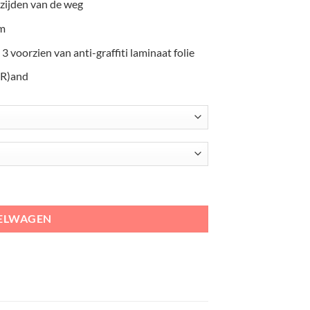
 zijden van de weg
m
 3 voorzien van anti-graffiti laminaat folie
(R)and
versmalling aan aantal
KELWAGEN