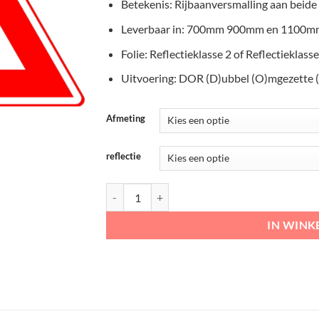
€137,40
Betekenis: Rijbaanversmalling aan beide
Leverbaar in: 700mm 900mm en 1100m
Folie: Reflectieklasse 2 of Reflectieklasse
Uitvoering: DOR (D)ubbel (O)mgezette 
Afmeting
reflectie
RVV Verkeersbord – J17 Vooraanduiding rijbaan
IN WIN