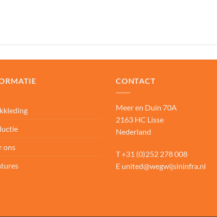
FORMATIE
CONTACT
Meer en Duin 70A
kkleding
2163 HC Lisse
uctie
Nederland
r ons
T
+31 (0)252 278 008
tures
E
united@wegwijsininfra.nl