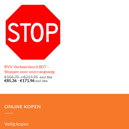
RVV Verkeersbord B07 –
Stoppen voor voorrangsweg
Prijsklasse:
€
106,70
-
€
214,95
excl. btw
Prijsklasse:
€106,70
€
85,36
-
€
171,96
excl. btw
€85,36
tot
tot
€214,95
€171,96
ONLINE KOPEN
Veilig kopen