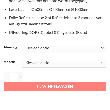
door wie of waarom het bord wordt toegepast)
Leverbaar in: Ø600mm, Ø800mm en Ø1000mm
Folie: Reflectieklasse 2 of Reflectieklasse 3 voorzien van
anti-graffiti laminaat folie
Uitvoering: DOR (D)ubbel (O)mgezette (R)and
Afmeting
reflectie
RVV Verkeersbord - F10 Stoppen / halthouden aantal
IN WINKELWAGEN