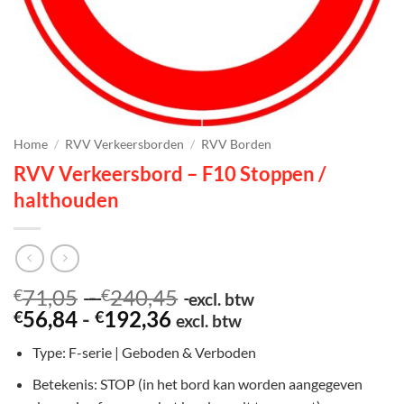
Home
/
RVV Verkeersborden
/
RVV Borden
RVV Verkeersbord – F10 Stoppen /
halthouden
Prijsklasse:
71,05
-
240,45
€
€
excl. btw
Prijsklasse:
€71,05
56,84
-
192,36
€
€
excl. btw
€56,84
tot
Type: F-serie | Geboden & Verboden
tot
€240,45
€192,36
Betekenis: STOP (in het bord kan worden aangegeven