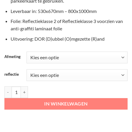
parkeerkaart te gebruiken.
Leverbaar in: 530x670mm – 800x1000mm
Folie: Reflectieklasse 2 of Reflectieklasse 3 voorzien van
anti-graffiti laminaat folie
Uitvoering: DOR (D)ubbel (O)mgezette (R)and
Afmeting
reflectie
RVV Verkeersbord – E11-ZE Einde parkeerzone aantal
IN WINKELWAGEN