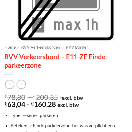
Home
/
RVV Verkeersborden
/
RVV Borden
RVV Verkeersbord – E11-ZE Einde
parkeerzone
Prijsklasse:
78,80
-
200,35
€
€
excl. btw
Prijsklasse:
€78,80
63,04
-
160,28
€
€
excl. btw
€63,04
tot
Type: E-serie | parkeren
tot
€200,35
€160,28
Betekenis: Einde parkeerzone, het was verplicht een