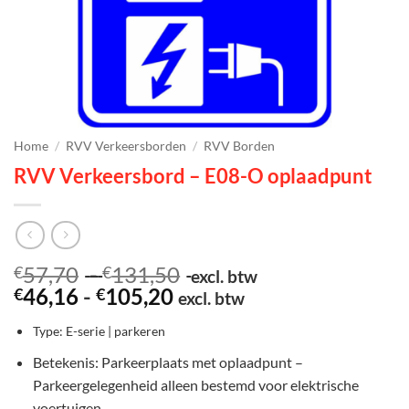
Home
/
RVV Verkeersborden
/
RVV Borden
RVV Verkeersbord – E08-O oplaadpunt
Prijsklasse:
57,70
-
131,50
€
€
excl. btw
Prijsklasse:
€57,70
46,16
-
105,20
€
€
excl. btw
€46,16
tot
Type: E-serie | parkeren
tot
€131,50
€105,20
Betekenis: Parkeerplaats met oplaadpunt –
Parkeergelegenheid alleen bestemd voor elektrische
voertuigen