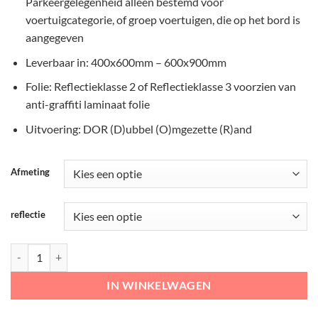
Parkeergelegenheid alleen bestemd voor
voertuigcategorie, of groep voertuigen, die op het bord is
aangegeven
Leverbaar in: 400x600mm – 600x900mm
Folie: Reflectieklasse 2 of Reflectieklasse 3 voorzien van
anti-graffiti laminaat folie
Uitvoering: DOR (D)ubbel (O)mgezette (R)and
Afmeting
reflectie
RVV Verkeersbord – E08-A Parkeerplaats vrachtwagens en bussen aa
IN WINKELWAGEN