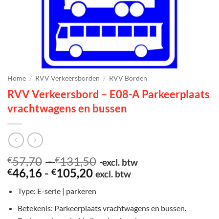
Home
/
RVV Verkeersborden
/
RVV Borden
RVV Verkeersbord – E08-A Parkeerplaats
vrachtwagens en bussen
Prijsklasse:
57,70
-
131,50
€
€
excl. btw
Prijsklasse:
€57,70
46,16
-
105,20
€
€
excl. btw
€46,16
tot
Type: E-serie | parkeren
tot
€131,50
€105,20
Betekenis: Parkeerplaats vrachtwagens en bussen.