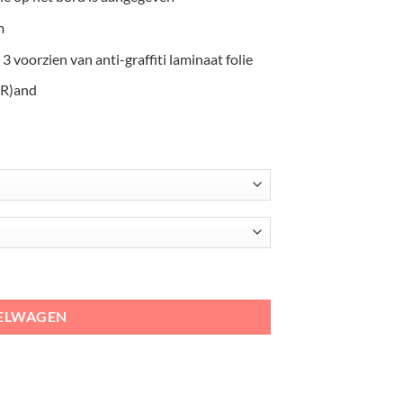
m
 3 voorzien van anti-graffiti laminaat folie
(R)and
KELWAGEN