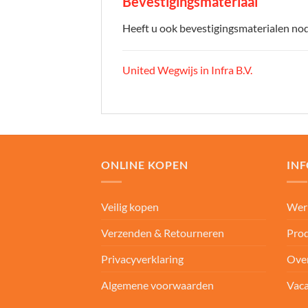
Bevestigingsmateriaal
Heeft u ook bevestigingsmaterialen nodi
United Wegwijs in Infra B.V.
ONLINE KOPEN
IN
Veilig kopen
Wer
Verzenden & Retourneren
Prod
Privacyverklaring
Ove
Algemene voorwaarden
Vaca