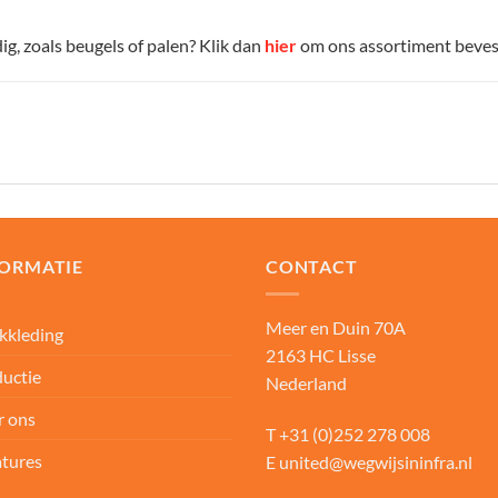
g, zoals beugels of palen? Klik dan
hier
om ons assortiment bevest
FORMATIE
CONTACT
Meer en Duin 70A
kkleding
2163 HC Lisse
uctie
Nederland
r ons
T
+31 (0)252 278 008
tures
E
united@wegwijsininfra.nl