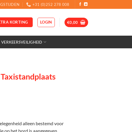
GSTIJDEN
+31 (0)252 278 008
LOGIN
XTRA KORTING
€
0,00
VERKEERSVEILIGHEID
Taxistandplaats
:
gelegenheid alleen bestemd voor
die op het bord is aangegeven