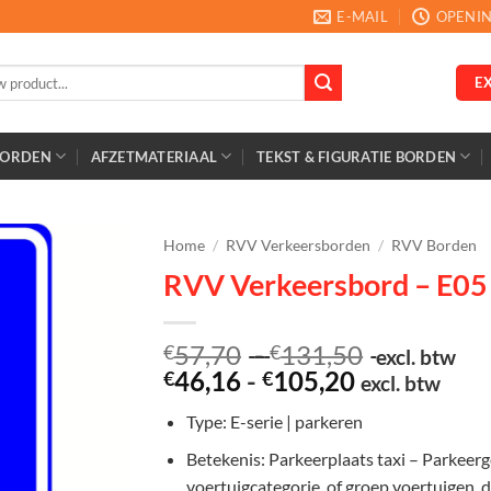
E-MAIL
OPENIN
E
BORDEN
AFZETMATERIAAL
TEKST & FIGURATIE BORDEN
Home
/
RVV Verkeersborden
/
RVV Borden
RVV Verkeersbord – E05 
Prijsklasse
57,70
-
131,50
€
€
excl. btw
Prijsklasse:
€57,70
46,16
-
105,20
€
€
excl. btw
€46,16
tot
Type: E-serie | parkeren
tot
€131,50
€105,20
Betekenis: Parkeerplaats taxi – Parkeer
voertuigcategorie, of groep voertuigen, 