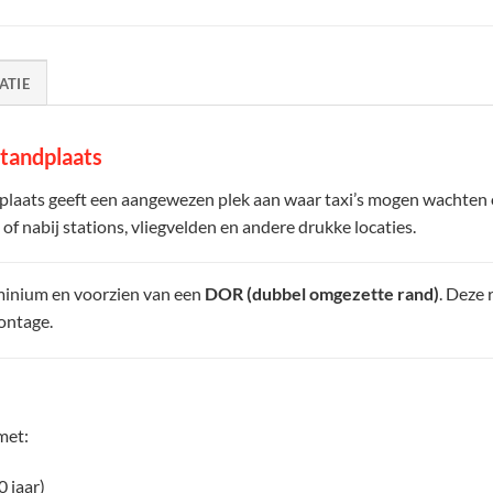
ATIE
tandplaats
laats geeft een aangewezen plek aan waar taxi’s mogen wachten o
d of nabij stations, vliegvelden en andere drukke locaties.
minium en voorzien van een
DOR (dubbel omgezette rand)
. Deze 
ontage.
met:
0 jaar)