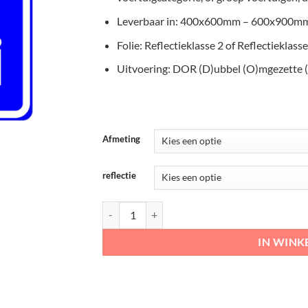
Leverbaar in: 400x600mm – 600x900m
Folie: Reflectieklasse 2 of Reflectieklasse
Uitvoering: DOR (D)ubbel (O)mgezette 
Afmeting
reflectie
RVV Verkeersbord – E05 Taxistandplaats aantal
IN WIN