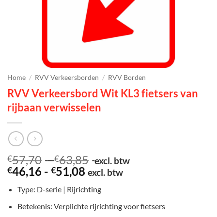
Home
/
RVV Verkeersborden
/
RVV Borden
RVV Verkeersbord Wit KL3 fietsers van
rijbaan verwisselen
Prijsklasse:
57,70
-
63,85
€
€
excl. btw
Prijsklasse:
€57,70
46,16
-
51,08
€
€
excl. btw
€46,16
tot
Type: D-serie | Rijrichting
tot
€63,85
€51,08
Betekenis: Verplichte rijrichting voor fietsers