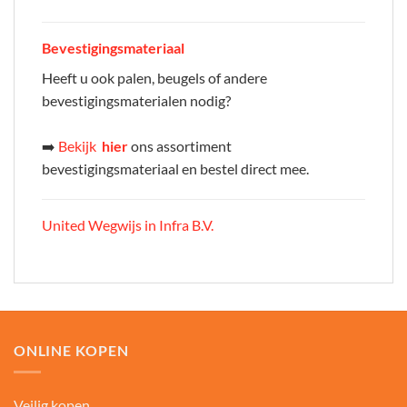
Bevestigingsmateriaal
Heeft u ook palen, beugels of andere
bevestigingsmaterialen nodig?
➡️
Bekijk
hier
ons assortiment
bevestigingsmateriaal en bestel direct mee.
United Wegwijs in Infra B.V.
ONLINE KOPEN
Veilig kopen