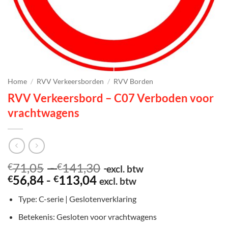
Home
/
RVV Verkeersborden
/
RVV Borden
RVV Verkeersbord – C07 Verboden voor
vrachtwagens
Prijsklasse:
71,05
-
141,30
€
€
excl. btw
Prijsklasse:
€71,05
56,84
-
113,04
€
€
excl. btw
€56,84
tot
Type: C-serie | Geslotenverklaring
tot
€141,30
€113,04
Betekenis: Gesloten voor vrachtwagens