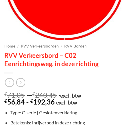
Home
/
RVV Verkeersborden
/
RVV Borden
RVV Verkeersbord – C02
Eenrichtingsweg, in deze richting
Prijsklasse:
71,05
-
240,45
€
€
excl. btw
Prijsklasse:
€71,05
56,84
-
192,36
€
€
excl. btw
€56,84
tot
Type: C-serie | Geslotenverklaring
tot
€240,45
€192,36
Betekenis: Inrijverbod in deze richting