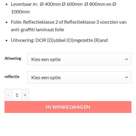
Leverbaar in: Ø 400mm Ø 600mm Ø 800mm en Ø
1000mm
Folie: Reflectieklasse 2 of Reflectieklasse 3 voorzien van
anti-graffiti laminaat folie
Uitvoering: DOR (D)ubbel (O)mgezette (R)and
Afmeting
reflectie
RVV Verkeersbord - C02 Eenrichtingsweg, in deze richting aantal
IN WINKELWAGEN