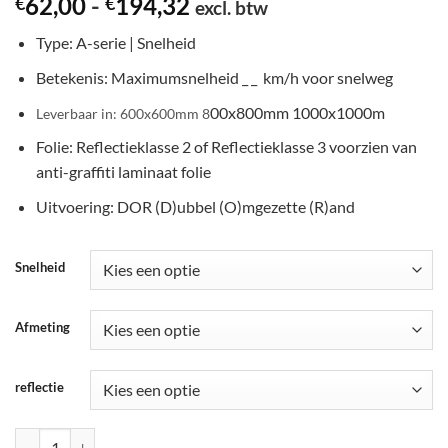
Prijsklasse:
€77,50
62,00
-
194,32
€
€
excl. btw
€62,00
tot
Type: A-serie | Snelheid
tot
€242,90
€194,32
Betekenis: Maximumsnelheid _ _ km/h voor snelweg
00x800mm 1000x1000m
Leverbaar in: 600x600mm 8
Folie: Reflectieklasse 2 of Reflectieklasse 3 voorzien van
anti-graffiti laminaat folie
Uitvoering: DOR (D)ubbel (O)mgezette (R)and
Snelheid
Afmeting
reflectie
RVV Verkeersbord A01-S Maximum kilometer per uur aantal