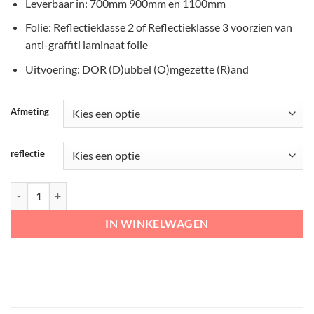
Leverbaar in: 700mm 900mm en 1100mm
Folie: Reflectieklasse 2 of Reflectieklasse 3 voorzien van
anti-graffiti laminaat folie
Uitvoering: DOR (D)ubbel (O)mgezette (R)and
Afmeting
reflectie
RVV Verkeersbord - J09 nadert rotonde aantal
IN WINKELWAGEN