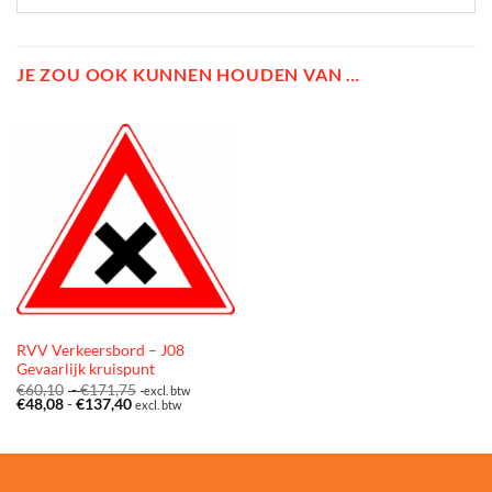
JE ZOU OOK KUNNEN HOUDEN VAN …
RVV Verkeersbord – J08
Gevaarlijk kruispunt
Prijsklasse:
€
60,10
-
€
171,75
excl. btw
Prijsklasse:
€60,10
€
48,08
-
€
137,40
excl. btw
€48,08
tot
tot
€171,75
€137,40