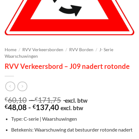
Home
/
RVV Verkeersborden
/
RVV Borden
/
J- Serie
Waarschuwingen
RVV Verkeersbord – J09 nadert rotonde
Prijsklasse:
60,10
-
171,75
€
€
excl. btw
Prijsklasse:
€60,10
48,08
-
137,40
€
€
excl. btw
€48,08
tot
Type: C-serie | Waarshuwingen
tot
€171,75
€137,40
Betekenis: Waarschuwing dat bestuurder rotonde nadert