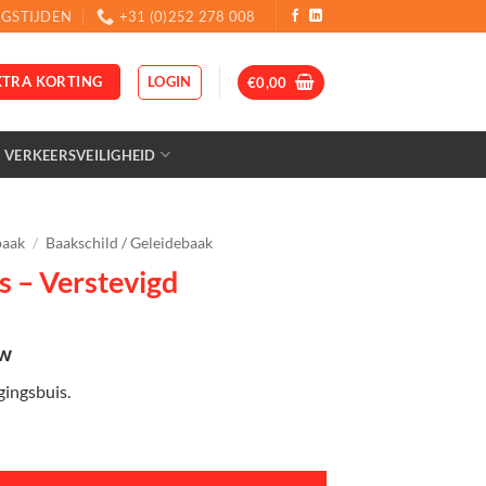
GSTIJDEN
+31 (0)252 278 008
LOGIN
XTRA KORTING
€
0,00
VERKEERSVEILIGHEID
baak
/
Baakschild / Geleidebaak
js – Verstevigd
tw
gingsbuis.