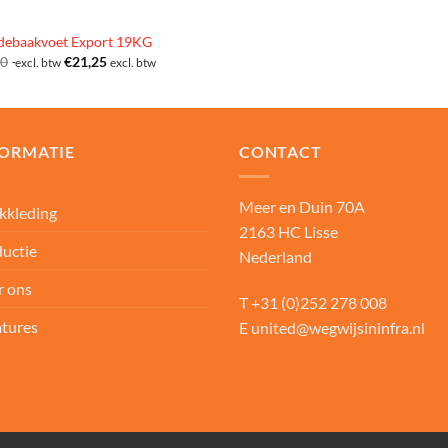
debaakvoet Export 19KG
00
€
21,25
excl. btw
excl. btw
FORMATIE
CONTACT
Meer en Duin 70A
kkleding
2163 HC Lisse
uctie
Nederland
r ons
T
+31 (0)252 278 008
tures
E
united@wegwijsininfra.nl