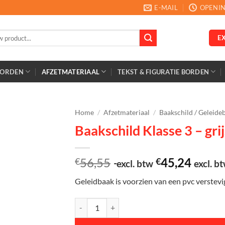
E-MAIL
OPENIN
E
BORDEN
AFZETMATERIAAL
TEKST & FIGURATIE BORDEN
Home
/
Afzetmateriaal
/
Baakschild / Geleide
Baakschild Klasse 3 – gri
56,55
45,24
€
€
excl. btw
excl. b
Geleidbaak is voorzien van een pvc verstevi
Baakschild Klasse 3 - grijs - Verstevigd aantal