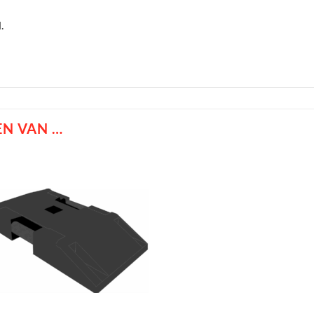
d.
N VAN …