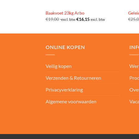
Baakvoet 23kg Arbo
Gelei
€
19,00
€
16,15
€
25,
excl. btw
excl. btw
ONLINE KOPEN
IN
Veilig kopen
Wer
Verzenden & Retourneren
Prod
Privacyverklaring
Ove
Algemene voorwaarden
Vaca