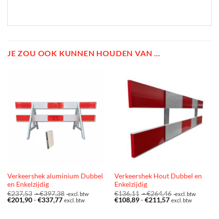
JE ZOU OOK KUNNEN HOUDEN VAN …
Verkeershek aluminium Dubbel
Verkeershek Hout Dubbel en
en Enkelzijdig
Enkelzijdig
Prijsklasse:
Prijsklasse:
€
237,53
-
€
397,38
€
136,11
-
€
264,46
excl. btw
excl. btw
Prijsklasse:
€237,53
Prijsklasse:
€136,11
€
201,90
-
€
337,77
€
108,89
-
€
211,57
excl. btw
excl. btw
€201,90
tot
€108,89
tot
tot
€397,38
tot
€264,46
€337,77
€211,57