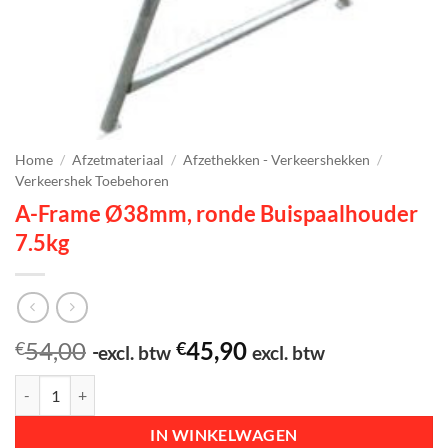
Home
/
Afzetmateriaal
/
Afzethekken - Verkeershekken
/
Verkeershek Toebehoren
A-Frame Ø38mm, ronde Buispaalhouder
7.5kg
54,00
45,90
€
€
excl. btw
excl. btw
A-Frame Ø38mm, ronde Buispaalhouder 7.5kg aantal
IN WINKELWAGEN