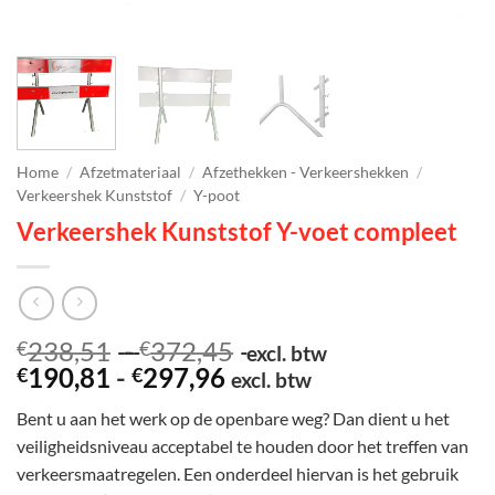
Home
/
Afzetmateriaal
/
Afzethekken - Verkeershekken
/
Verkeershek Kunststof
/
Y-poot
Verkeershek Kunststof Y-voet compleet
Prijsklasse:
238,51
-
372,45
€
€
excl. btw
Prijsklasse:
€238,51
190,81
-
297,96
€
€
excl. btw
€190,81
tot
Bent u aan het werk op de openbare weg? Dan dient u het
tot
€372,45
veiligheidsniveau acceptabel te houden door het treffen van
€297,96
verkeersmaatregelen. Een onderdeel hiervan is het gebruik