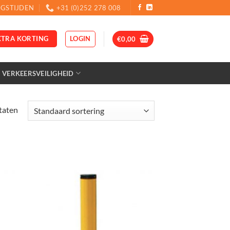
GSTIJDEN
+31 (0)252 278 008
LOGIN
XTRA KORTING
€
0,00
VERKEERSVEILIGHEID
ltaten