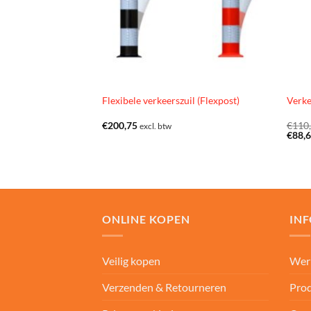
Flexibele verkeerszuil (Flexpost)
Verke
€
200,75
€
110
excl. btw
€
88,
ONLINE KOPEN
IN
Veilig kopen
Wer
Verzenden & Retourneren
Prod