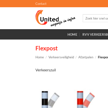
Ga
Contact
naar
inhoud
Zoeken
naar:
HOME
RVV VERKEERS
Flexpost
Home
/
Verkeersveiligheid
/
Afzetpalen
/
Flexpo
Verkeerszuil