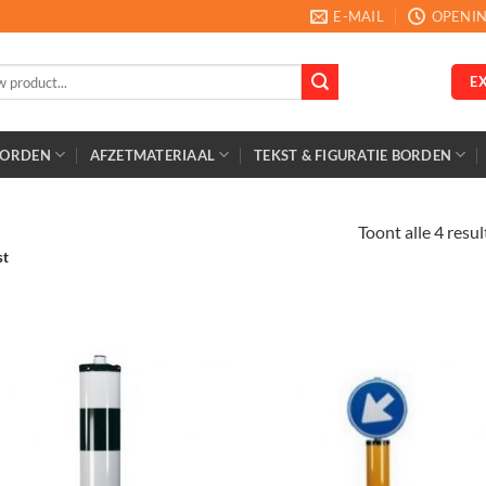
E-MAIL
OPENIN
E
BORDEN
AFZETMATERIAAL
TEKST & FIGURATIE BORDEN
Toont alle 4 resu
st