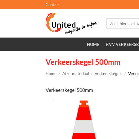
Ga
Contact
naar
inhoud
Zoeken
naar:
HOME
RVV VERKEERS
Verkeerskegel 500mm
Home
/
Afzetmateriaal
/
Verkeerskegels
/
Verke
Verkeerskegel 500mm