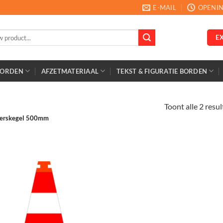
E-MAIL
OPENIN
E
BORDEN
AFZETMATERIAAL
TEKST & FIGURATIE BORDEN
Toont alle 2 resu
erskegel 500mm