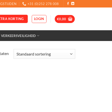
GSTIJDEN
+31 (0)252 278 008
LOGIN
XTRA KORTING
€
0,00
VERKEERSVEILIGHEID
ltaten