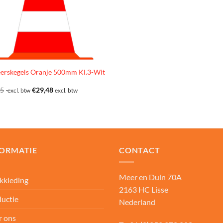
erskegels Oranje 500mm Kl.3-Wit
85
€
29,48
excl. btw
excl. btw
FORMATIE
CONTACT
Meer en Duin 70A
kkleding
2163 HC Lisse
uctie
Nederland
r ons