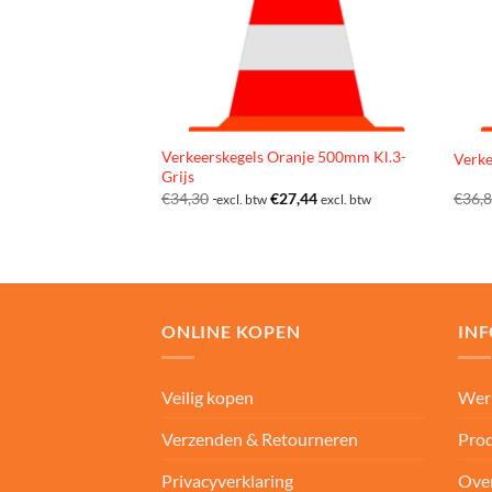
Verkeerskegels Oranje 500mm Kl.3-
Verke
Grijs
€
34,30
€
27,44
€
36,
excl. btw
excl. btw
ONLINE KOPEN
IN
Veilig kopen
Wer
Verzenden & Retourneren
Prod
Privacyverklaring
Ove